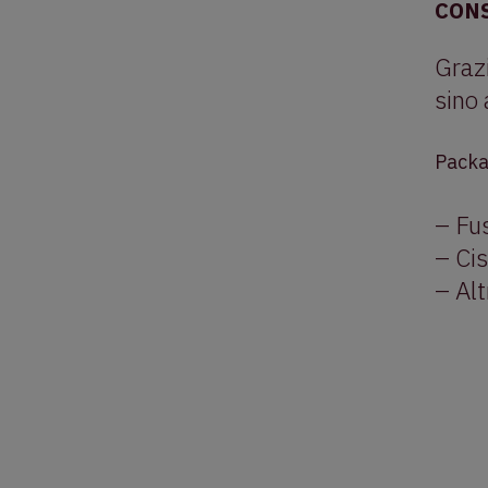
CON
Grazi
sino
Packa
– Fus
– Ci
– Alt