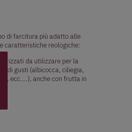
po di farcitura più adatto alle
le caratteristiche reologiche:
rizzati da utilizzare per la
 di gusti (albicocca, ciliegia,
sca, ecc.…), anche con frutta in