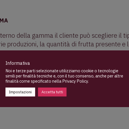
MA
nterno della gamma il cliente può scegliere il ti
ie produzioni, la quantità di frutta presente e 
IT FILLING: semilavorati a base di frutta pasto
Informativa
citura post-forno. Disponibili in un’ampia gamma
Noi e terze parti selezionate utilizziamo cookie o tecnologie
ncia, limone, fragola, frutti di bosco, mela, pe
simili per finalità tecniche e, con il tuo consenso, anche per altre
finalità come specificato nella
Privacy Policy
.
zi.
Impostazioni
Accetta tutti