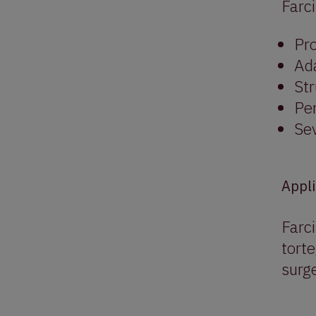
Farci
Pro
Ada
Str
Per
Sev
Appli
Farci
torte
surge