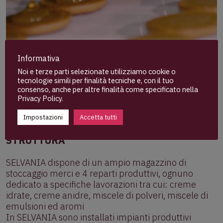
Informativa
Noi e terze parti selezionate utilizziamo cookie o
tecnologie simili per finalità tecniche e, con il tuo
consenso, anche per altre finalità come specificato nella
Privacy Policy
.
Impostazioni
Accetta tutti
STRUTTURA
SELVANIA dispone di un ampio magazzino di
stoccaggio merci e 4 reparti produttivi, ognuno
dedicato a specifiche lavorazioni tra cui: creme
idrate, creme anidre, miscele di polveri, miscele di
emulsioni ed aromi
In SELVANIA sono installati impianti produttivi